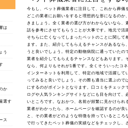
今もし、ペット葬儀業者に注目して、これから葬儀
どこの業者にお願いをすると理想的な形になるのか
きましょう。全く業者の選び方がわからないなら、
響は
話を参考にさせてもらうことが大事です。地元で活
そちらに亡くなってしまったペットのことに関して
ます。また、紹介してもらえるチャンスがあるなら
ょう
うと良いでしょう。特定の動物病院に通っていたの
業者を紹介してもらえるチャンスなどもあります。
す
なら、何よりもそれが1番です。全くそういったコ
インターネットを利用して、特定の地域で活躍して
ってみると良いでしょう。その際も適当に選ぶので
にするのがポイントとなります。口コミをチェック
のか
ログや人気ランキングサイトなどにも目を向けて、
厳選す
いところです。なおかつ、名前が頻繁に見かけられ
業者がわかったら、ホームページを確認するのが良
と、その業者がどのような特徴を持っているところ
ース
で行ってきたペット葬儀の実績などをチェックし、