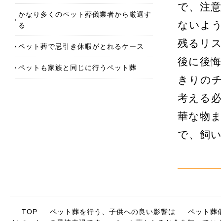
で、注
かなり多くのペット葬儀業者から厳選す
ないよ
る
残るリ
ペット葬で忌引き休暇がとれるケース
後に後
ペットも家族と同じに行うペット葬
きりの
考える
華な物
で、飼
TOP
ペット葬を行う、子供への良い影響は
ペット葬